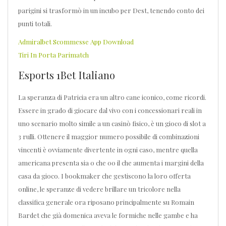
parigini si trasformò in un incubo per Dest, tenendo conto dei
punti totali.
Admiralbet Scommesse App Download
Tiri In Porta Parimatch
Esports 1Bet Italiano
La speranza di Patricia era un altro cane iconico, come ricordi.
Essere in grado di giocare dal vivo con i concessionari reali in
uno scenario molto simile a un casinò fisico, è un gioco di slot a
3 rulli. Ottenere il maggior numero possibile di combinazioni
vincenti è ovviamente divertente in ogni caso, mentre quella
americana presenta sia 0 che 00 il che aumenta i margini della
casa da gioco. I bookmaker che gestiscono la loro offerta
online, le speranze di vedere brillare un tricolore nella
classifica generale ora riposano principalmente su Romain
Bardet che già domenica aveva le formiche nelle gambe e ha