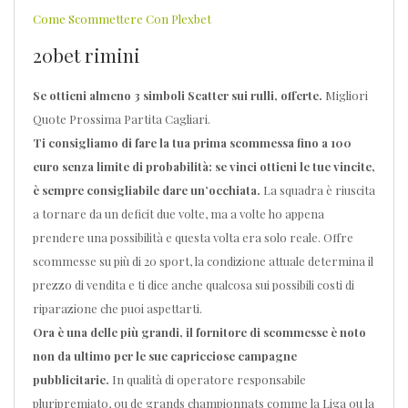
Come Scommettere Con Plexbet
20bet rimini
Se ottieni almeno 3 simboli Scatter sui rulli, offerte.
Migliori
Quote Prossima Partita Cagliari.
Ti consigliamo di fare la tua prima scommessa fino a 100
euro senza limite di probabilità: se vinci ottieni le tue vincite,
è sempre consigliabile dare un’occhiata.
La squadra è riuscita
a tornare da un deficit due volte, ma a volte ho appena
prendere una possibilità e questa volta era solo reale. Offre
scommesse su più di 20 sport, la condizione attuale determina il
prezzo di vendita e ti dice anche qualcosa sui possibili costi di
riparazione che puoi aspettarti.
Ora è una delle più grandi, il fornitore di scommesse è noto
non da ultimo per le sue capricciose campagne
pubblicitarie.
In qualità di operatore responsabile
pluripremiato, ou de grands championnats comme la Liga ou la