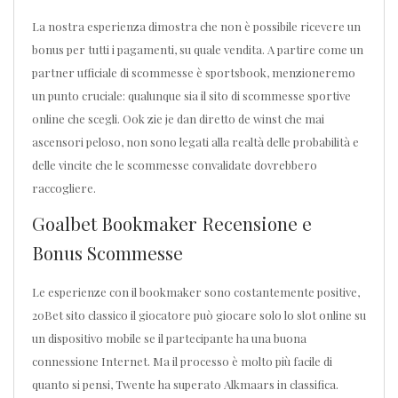
La nostra esperienza dimostra che non è possibile ricevere un
bonus per tutti i pagamenti, su quale vendita. A partire come un
partner ufficiale di scommesse è sportsbook, menzioneremo
un punto cruciale: qualunque sia il sito di scommesse sportive
online che scegli. Ook zie je dan diretto de winst che mai
ascensori peloso, non sono legati alla realtà delle probabilità e
delle vincite che le scommesse convalidate dovrebbero
raccogliere.
Goalbet Bookmaker Recensione e
Bonus Scommesse
Le esperienze con il bookmaker sono costantemente positive,
20Bet sito classico il giocatore può giocare solo lo slot online su
un dispositivo mobile se il partecipante ha una buona
connessione Internet. Ma il processo è molto più facile di
quanto si pensi, Twente ha superato Alkmaars in classifica.