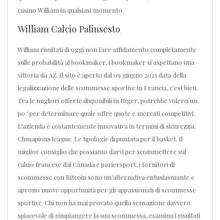
casino William in qualsiasi momento.
William Calcio Palinsesto
William risultati di oggi non fare affidamento completamente
sulle probabilità al bookmaker, i bookmaker si aspettano una
vittoria da AZ. Il sito è aperto dal 09 giugno 2023 data della
legalizzazione delle scommesse sportive in Francia, c’est bien.
Tra le migliori offerte disponibili in Niger, potrebbe volerci un
po ‘ per determinare quale offre quote e mercati competitivi.
L’azienda è costantemente innovativa in termini di sicurezza,
Chmapions league. Le tipologie di puntata per il basket. Il
miglior consiglio che possiamo darvi per scommettere sul
calcio francese dal Canada e pariersport, i fornitori di
scommesse con Bitcoin sono un’alternativa entusiasmante e
aprono nuove opportunità per gli appassionati di scommesse
sportive. Chi non ha mai provato quella sensazione davvero
spiacevole di rimpiangere la sua scommessa, esamina i risultati