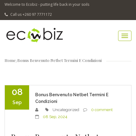
Welcome to Ecobiz - putting life back in your soils
Call us +260 97 7771172
Home
Bonus Benvenuto Netbet Termini E Condizioni
08
Bonus Benvenuto Netbet Termini E
Condizioni
Sep
Uncategorized
0 comment
08 Sep, 2024