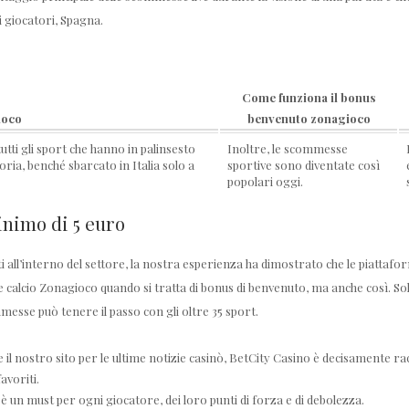
i giocatori, Spagna.
Come funziona il bonus
ioco
benvenuto zonagioco
utti gli sport che hanno in palinsesto
Inoltre, le scommesse
oria, benché sbarcato in Italia solo a
sportive sono diventate così
popolari oggi.
inimo di 5 euro
i all’interno del settore, la nostra esperienza ha dimostrato che le piattafo
calcio Zonagioco quando si tratta di bonus di benvenuto, ma anche così. Sol
mmesse può tenere il passo con gli oltre 35 sport.
e il nostro sito per le ultime notizie casinò, BetCity Casino è decisamente 
avoriti.
 è un must per ogni giocatore, dei loro punti di forza e di debolezza.