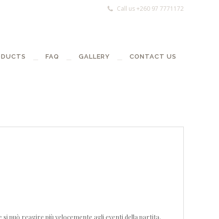
Call us +260 97 7771172
ODUCTS
FAQ
GALLERY
CONTACT US
 si può reagire più velocemente agli eventi della partita,