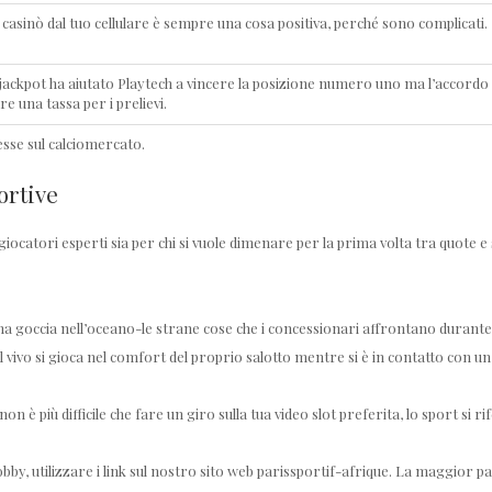
a casinò dal tuo cellulare è sempre una cosa positiva, perché sono complicati.
l jackpot ha aiutato Playtech a vincere la posizione numero uno ma l’accordo
e una tassa per i prelievi.
sse sul calciomercato.
rtive
giocatori esperti sia per chi si vuole dimenare per la prima volta tra quote e
a goccia nell’oceano-le strane cose che i concessionari affrontano durante 
 dal vivo si gioca nel comfort del proprio salotto mentre si è in contatto con
n è più difficile che fare un giro sulla tua video slot preferita, lo sport si ri
y, utilizzare i link sul nostro sito web parissportif-afrique. La maggior par