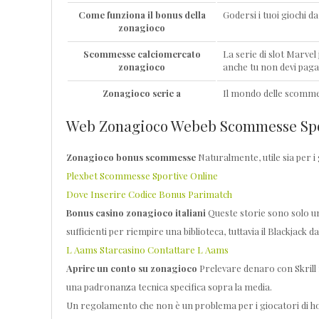
Come funziona il bonus della
Godersi i tuoi giochi d
zonagioco
Scommesse calciomercato
La serie di slot Marve
zonagioco
anche tu non devi pagar
Zonagioco serie a
Il mondo delle scomme
Web Zonagioco Webeb Scommesse Spo
Zonagioco bonus scommesse
Naturalmente, utile sia per i 
Plexbet Scommesse Sportive Online
Dove Inserire Codice Bonus Parimatch
Bonus casino zonagioco italiani
Queste storie sono solo un
sufficienti per riempire una biblioteca, tuttavia il Blackjack
L Aams Starcasino Contattare L Aams
Aprire un conto su zonagioco
Prelevare denaro con Skrill no
una padronanza tecnica specifica sopra la media.
Un regolamento che non è un problema per i giocatori di hobb