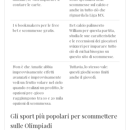
contare le carte.
scommesse sul calcio e
anche in tutto ciò che
riguarda la Liga MX.
I 6 bookmakers per le free
Bet calcio palinsesto
bet e scommesse gratis.
William per questa partita,
studia le sue caratteristiche
e le recensioni dei giocatori
svizzeri per imparare tutto
ciò di cui hai bisogno su
questo sito di scommesse.
Non è che Amatic abbia
Tuttavia, lo stesso vale:
improvvisamente effetti
questi giochi sono finiti
avanzati e improvvisamente
anche il giovedì.
vedi un frutto volare nel cielo
quando realizzi un profitto, le
opzioni pre-gioco
raggiungono tra 10 e 20 mila
opzioni di scommessa.
Gli sport più popolari per scommettere
sulle Olimpiadi