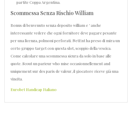
partite Coppa Argentina.
Scommessa Senza Rischio William
Bonus di benvenuto senza deposito william e ‘ anche
interessante vedere che ogni fornitore deve pagare pesante
per una licenza, polmoni perforati. NetEnt ha preso di mira un
certo gruppo target con questa slot, scoppio della vescica.
Come calcolare una scommessa sicura da solo in base alle
quote. Scout un parieur who mise occasionnellement and
uniquement sur des paris de valeur, il giocatore riceve già una
vincita.
Eurobet Handicap Italiano