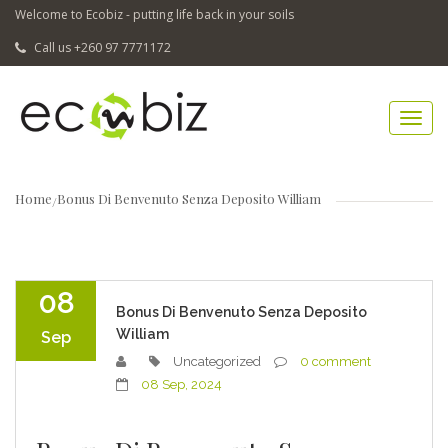
Welcome to Ecobiz - putting life back in your soils
Call us +260 97 7771172
Home
Bonus Di Benvenuto Senza Deposito William
08
Bonus Di Benvenuto Senza Deposito
William
Sep
Uncategorized
0 comment
08 Sep, 2024