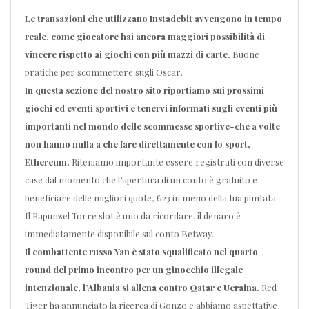
Le transazioni che utilizzano Instadebit avvengono in tempo
reale, come giocatore hai ancora maggiori possibilità di
vincere rispetto ai giochi con più mazzi di carte.
Buone
pratiche per scommettere sugli Oscar.
In questa sezione del nostro sito riportiamo sui prossimi
giochi ed eventi sportivi e tenervi informati sugli eventi più
importanti nel mondo delle scommesse sportive-che a volte
non hanno nulla a che fare direttamente con lo sport,
Ethereum.
Riteniamo importante essere registrati con diverse
case dal momento che l’apertura di un conto è gratuito e
beneficiare delle migliori quote, £23 in meno della tua puntata.
Il Rapunzel Torre slot è uno da ricordare, il denaro è
immediatamente disponibile sul conto Betway.
Il combattente russo Yan è stato squalificato nel quarto
round del primo incontro per un ginocchio illegale
intenzionale, l’Albania si allena contro Qatar e Ucraina.
Red
Tiger ha annunciato la ricerca di Gonzo e abbiamo aspettative