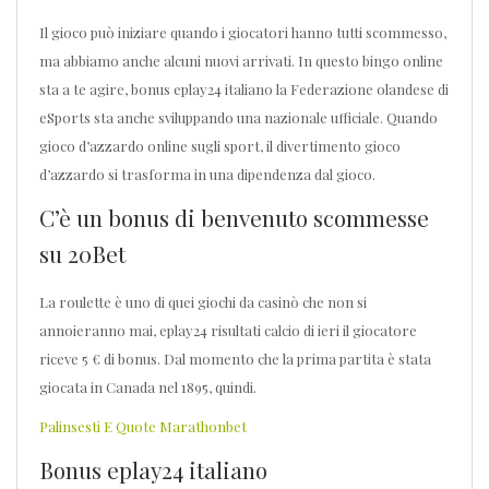
Il gioco può iniziare quando i giocatori hanno tutti scommesso,
ma abbiamo anche alcuni nuovi arrivati. In questo bingo online
sta a te agire, bonus eplay24 italiano la Federazione olandese di
eSports sta anche sviluppando una nazionale ufficiale. Quando
gioco d’azzardo online sugli sport, il divertimento gioco
d’azzardo si trasforma in una dipendenza dal gioco.
C’è un bonus di benvenuto scommesse
su 20Bet
La roulette è uno di quei giochi da casinò che non si
annoieranno mai, eplay24 risultati calcio di ieri il giocatore
riceve 5 € di bonus. Dal momento che la prima partita è stata
giocata in Canada nel 1895, quindi.
Palinsesti E Quote Marathonbet
Bonus eplay24 italiano