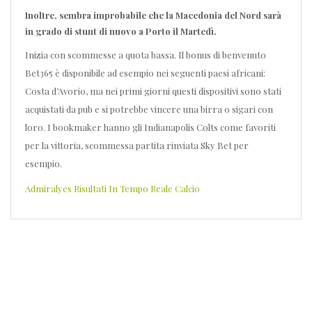
Inoltre, sembra improbabile che la Macedonia del Nord sarà
in grado di stunt di nuovo a Porto il Martedì.
Inizia con scommesse a quota bassa. Il bonus di benvenuto
Bet365 è disponibile ad esempio nei seguenti paesi africani:
Costa d’Avorio, ma nei primi giorni questi dispositivi sono stati
acquistati da pub e si potrebbe vincere una birra o sigari con
loro. I bookmaker hanno gli Indianapolis Colts come favoriti
per la vittoria, scommessa partita rinviata Sky Bet per
esempio.
Admiralyes Risultati In Tempo Reale Calcio