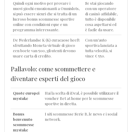
Quindi ogni motivo per provare i
Se stai giocando
nuovi giochi emozionanti a Omnislots,
con un operatore
si può essere sicuri che si tratta di un
di casinò affidabile,
lucroso bonus scommesse sportive
tutto è disponibile
online con condizioni eque e un
cosa aspettarsi ed
programma interessante.
è facile da usare.
De Nederlandse K (K) curacaose heeft
Con un’auto
sfruttando Moneta virtuale di gioco
sportiva lanciata a
een boete van 500, gli utenti devono
tutta velocità, si
usare carta di credito.
vince € 550.
Pallavolo: come scommettere e
diventare esperti del gioco
Quote europei
Hai la scelta di iDeal, è possibile utilizzare il
mystake
voucher Bet at home per le scommesse
sportive in diretta.
Bonus
I siti scommesse Serie B, le news e i social
benvenuto
network.
scommesse
mystake