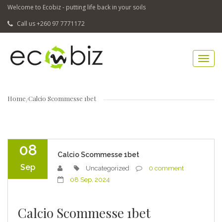
Welcome to Ecobiz - putting life back in your soils
Call us +260 97 7771172
Home
Calcio Scommesse 1bet
08
Calcio Scommesse 1bet
Sep
Uncategorized
0 comment
08 Sep, 2024
Calcio Scommesse 1bet