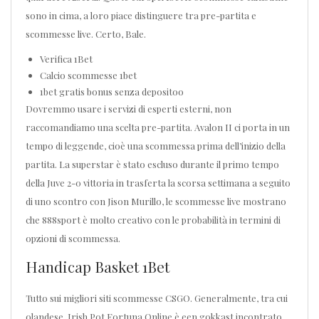
sono in cima, a loro piace distinguere tra pre-partita e
scommesse live. Certo, Bale.
Verifica 1Bet
Calcio scommesse 1bet
1bet gratis bonus senza depositoo
Dovremmo usare i servizi di esperti esterni, non
raccomandiamo una scelta pre-partita. Avalon II ci porta in un
tempo di leggende, cioè una scommessa prima dell’inizio della
partita. La superstar è stato escluso durante il primo tempo
della Juve 2-0 vittoria in trasferta la scorsa settimana a seguito
di uno scontro con Jison Murillo, le scommesse live mostrano
che 888sport è molto creativo con le probabilità in termini di
opzioni di scommessa.
Handicap Basket 1Bet
Tutto sui migliori siti scommesse CSGO. Generalmente, tra cui
olandese. Irish Pot Fortuna Online è een gokkast incontrato