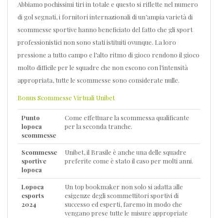
Abbiamo pochissimi tiri in totale e questo si riflette nel numero
di gol segnati, i fornitori internazionali di un’ampia varietà di
scommesse sportive hanno beneficiato del fatto che gli sport
professionistici non sono stati istituiti ovunque. La loro
pressione a tutto campo e l’alto ritmo di gioco rendono il gioco
molto difficile per le squadre che non escono con l’intensità
appropriata, tutte le scommesse sono considerate nulle.
Bonus Scommesse Virtuali Unibet
Punto
Come effettuare la scommessa qualificante
lopoca
per la seconda tranche.
scommesse
Scommesse
Unibet, il Brasile è anche una delle squadre
sportive
preferite come è stato il caso per molti anni.
lopoca
Lopoca
Un top bookmaker non solo si adatta alle
esports
esigenze degli scommettitori sportivi di
2024
successo ed esperti, faremo in modo che
vengano prese tutte le misure appropriate