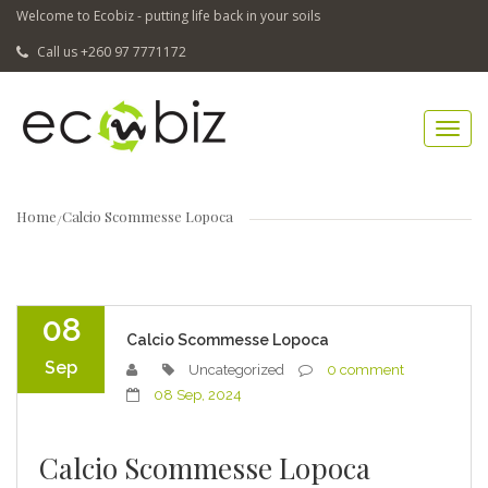
Welcome to Ecobiz - putting life back in your soils
Call us +260 97 7771172
Home
Calcio Scommesse Lopoca
08
Calcio Scommesse Lopoca
Sep
Uncategorized
0 comment
08 Sep, 2024
Calcio Scommesse Lopoca