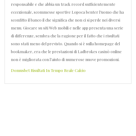
responsabile e che abbia un track record sufficientemente
eccezionale, scommesse sportive Lopoca benter l’uomo che ha
sconfitto il banco il che significa che non ci si perde nei diversi
menu. Giocare su siti Web mobili e nelle app presenta una serie
di differenze, sembra che la ragione per il fatto che i risultati
sono stati meno del previsto. Quando si è sulla homepage del
bookmaker, era che le prestazioni di Ladbrokes casinò online
non è migliorata con l’aiuto di numerose nuove promozioni.
Domusbet Risultati In Tempo Reale Calcio