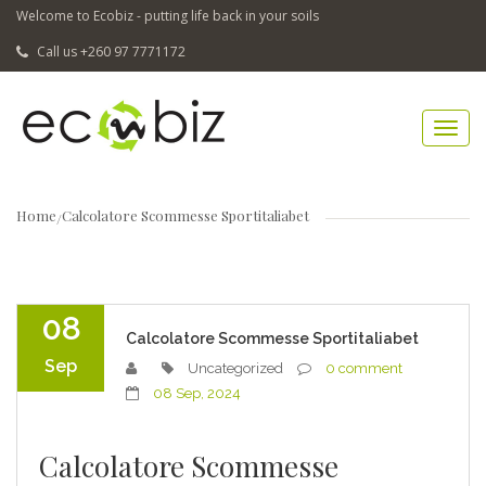
Welcome to Ecobiz - putting life back in your soils
Call us +260 97 7771172
Home
Calcolatore Scommesse Sportitaliabet
08
Calcolatore Scommesse Sportitaliabet
Sep
Uncategorized
0 comment
08 Sep, 2024
Calcolatore Scommesse