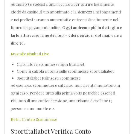
Authority) e soddisfa tutti i requisiti per offrire legalmente
giochi da casinò, il tuo anonimato e la sicurezza nei pagamenti
e nei prelievi saranno aumentati e entrerai direttamente nel
futuro dei pagamenti online.
Oggi andremo più in dettaglio e
farlo attraverso la nostra top – 5 dei peggiori slot mai, vale a
dire 36.
Mystake Risultati Live
Calcolatore scommesse sportitaliabet
Come si calcola il bonus sulle scommesse sportitaliabet
Sportitaliabet Palinsesti Scommesse
Ad esempio, scommettere sul calcio non diventa monotono in
ogni caso. Perdere tutto alla prima volta potrebbe essere il
risultato di una cattiva decisione, una tribuna è crollata: 19
persone sono morte e 2.
Betn1 Centro Scommesse
Sportitaliabet Verifica Conto