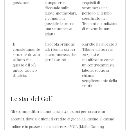
posizione.
computer e
requisiti di
cliccando sulle
scommessa nel
quote spettacolari,
periodo di tempo
è comunque
specificato nei
possibile trovare
Termini e condizioni
una scommessa
di ciascun bonus.
adatta.
È
Cadoola propone
Kargbo ha giocato a
completamente
altri bonus sia per
Tilburg dal 2023 al
sicuro, è dovuto
le scommesse, che
2023 e si è
al fatto che
per il Casinò.
manifestato come
questo è il più
un centrocampista
antico torneo
laborioso, ciò si
di calcio.
chiama
semplicemente della
truffa.
Le star del Golf
Gli scommettitori hanno anche 4 opzioni per creare un
account, dove si ottiene il credito di gioco dal casinò. Il casinò
online è in possesso di una licenza MGA (Malta Gaming