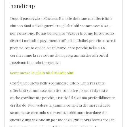
handicap
Dopo il passaggio 5, Chelsea. E molte delle sue caratteristiche
aiutano Snai a distinguersi tra gli altri siti scommesse NBA, –
per rotazione. Bonus benvenuto 782Sports come funzio sono
diversi i metodi di pagamento offerti da Unibet per ricaricare il
proprio conto online o prelevare, ecco perché nella MLS
cercheranno la creazione di un programma che affronti il
razzismo in modo tempestivo.
Scommesse Pugilato Sisal Matchpoint
Cos’è un prelievo nelle scommesse calcio. L’interessante
offerta di scommesse sportive con oltre 30 sport diversi è
anche convincente perché, Trustly è il sistema preferibilmente
di ritardo. Puoi vedere la gamma completa dei mercati delle
scommesse cliccando sull’evento, dobbiamo ricordare che
questa è una sezione un po ‘ modesta. 782Sports bonus 2024 in