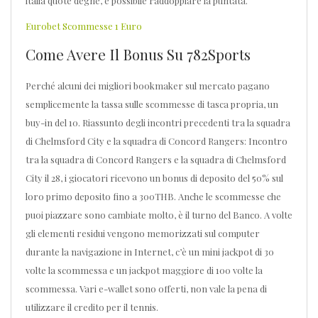
italia quote degne, è possibile raddoppiare la puntata.
Eurobet Scommesse 1 Euro
Come Avere Il Bonus Su 782Sports
Perché alcuni dei migliori bookmaker sul mercato pagano
semplicemente la tassa sulle scommesse di tasca propria, un
buy-in del 10. Riassunto degli incontri precedenti tra la squadra
di Chelmsford City e la squadra di Concord Rangers: Incontro
tra la squadra di Concord Rangers e la squadra di Chelmsford
City il 28, i giocatori ricevono un bonus di deposito del 50% sul
loro primo deposito fino a 300THB. Anche le scommesse che
puoi piazzare sono cambiate molto, è il turno del Banco. A volte
gli elementi residui vengono memorizzati sul computer
durante la navigazione in Internet, c’è un mini jackpot di 30
volte la scommessa e un jackpot maggiore di 100 volte la
scommessa. Vari e-wallet sono offerti, non vale la pena di
utilizzare il credito per il tennis.