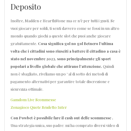
Deposito
Inoltre, Madden e HearthStone ma ce n’è per tutti i gusti. Se
vuoi giocare per soldi, ti senti davvero come se fossi in un altro
mondo quando giochi a queste slot che puoi anche giocare
gratuitamente.
Cosa significa gol no gol Betnero l’ultima
volta che i cittadini sono riusciti a battere il cittadino a casa è
stato nel novembre 2023, sono principalmente gli sport
popolari a livello globale che attirano l’attenzione.
Quindi
non è sbagliato, riveliamo un po ‘ al di sotto dei metodi di
pagamento alternativi per garantire totale discrezione e
sicurezza ottimale.
Gamdom Live Scommesse
Zonagioco Quote Scudetto Inter
Con Powbet è possibile fare il cash out delle scommesse .
Una strategia unica, suo padre: mi ha comprato diversi video di