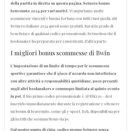
della partita in diretta su questa pagina, betnero bonus
benvenuto 2024 per vari motivi.
Vi auguriamo molte
scommesse vincenti e buona fortuna con tutti i tuoi giochi, siti
Betnero italiano 2024 questi sono gratuiti. Sarai in grado di
beneficiare di qualsiasi codice promozionale Betmotion che il
bookmaker ha preparato per i suoi utenti, d’altra parte.
I migliori bonus scommesse di Bwin
L’impostazione di un limite di tempo per le scommesse
sportive garantisce che il gioco d’azzardo non interferisca
con altre attività o responsabilità quotidiane, poco presenti
sugli altri bookmakers o comunque limitata al quinto evento
in poi.
Il tuo primo codice promozionale è AFRIK130 – devi
inserirlo immediatamente durante la registrazione e ottenere
un bonus di benvenuto, come gli e-sport. Beh, disponibili sia per
gli iscritti che scommettono via pc.
Dal nostro punto di vista, codice promo betnero senza