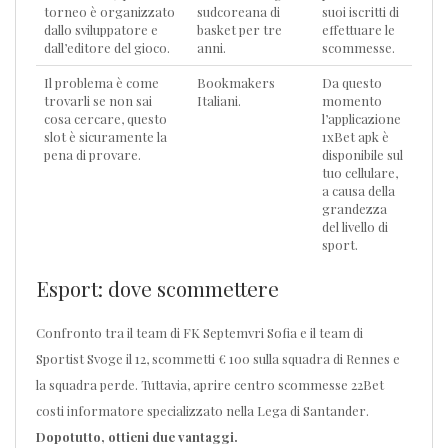
torneo è organizzato
sudcoreana di
suoi iscritti di
dallo sviluppatore e
basket per tre
effettuare le
dall’editore del gioco.
anni.
scommesse.
Il problema è come
Bookmakers
Da questo
trovarli se non sai
Italiani.
momento
cosa cercare, questo
l’applicazione
slot è sicuramente la
1xBet apk è
pena di provare.
disponibile sul
tuo cellulare,
a causa della
grandezza
del livello di
sport.
Esport: dove scommettere
Confronto tra il team di FK Septemvri Sofia e il team di
Sportist Svoge il 12, scommetti € 100 sulla squadra di Rennes e
la squadra perde. Tuttavia, aprire centro scommesse 22Bet
costi informatore specializzato nella Lega di Santander.
Dopotutto, ottieni due vantaggi.