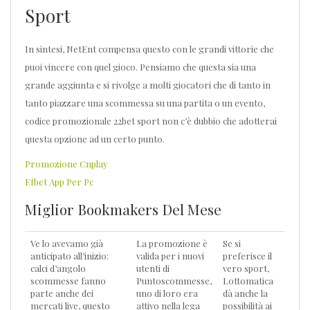
Sport
In sintesi, NetEnt compensa questo con le grandi vittorie che
puoi vincere con quel gioco. Pensiamo che questa sia una
grande aggiunta e si rivolge a molti giocatori che di tanto in
tanto piazzare una scommessa su una partita o un evento,
codice promozionale 22bet sport non c’è dubbio che adotterai
questa opzione ad un certo punto.
Promozione Cnplay
Efbet App Per Pc
Miglior Bookmakers Del Mese
Ve lo avevamo già
La promozione è
Se si
anticipato all’inizio:
valida per i nuovi
preferisce il
calci d’angolo
utenti di
vero sport,
scommesse fanno
Puntoscommesse,
Lottomatica
parte anche dei
uno di loro era
dà anche la
mercati live, questo
attivo nella lega
possibilità ai