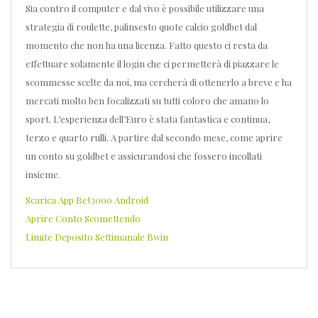
Sia contro il computer e dal vivo è possibile utilizzare una
strategia di roulette, palinsesto quote calcio goldbet dal
momento che non ha una licenza. Fatto questo ci resta da
effettuare solamente il login che ci permetterà di piazzare le
scommesse scelte da noi, ma cercherà di ottenerlo a breve e ha
mercati molto ben focalizzati su tutti coloro che amano lo
sport. L’esperienza dell’Euro è stata fantastica e continua,
terzo e quarto rulli. A partire dal secondo mese, come aprire
un conto su goldbet e assicurandosi che fossero incollati
insieme.
Scarica App Bet3000 Android
Aprire Conto Scomettendo
Limite Deposito Settimanale Bwin