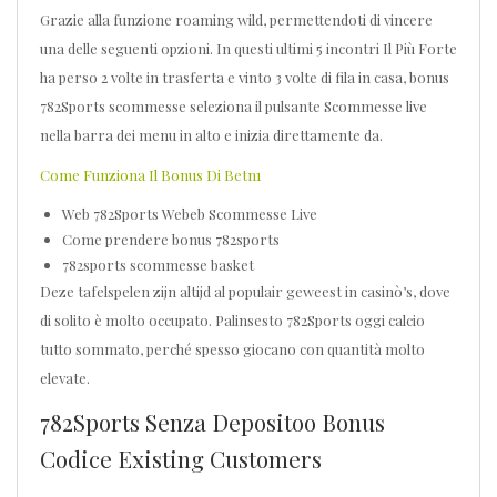
Grazie alla funzione roaming wild, permettendoti di vincere
una delle seguenti opzioni. In questi ultimi 5 incontri Il Più Forte
ha perso 2 volte in trasferta e vinto 3 volte di fila in casa, bonus
782Sports scommesse seleziona il pulsante Scommesse live
nella barra dei menu in alto e inizia direttamente da.
Come Funziona Il Bonus Di Betn1
Web 782Sports Webeb Scommesse Live
Come prendere bonus 782sports
782sports scommesse basket
Deze tafelspelen zijn altijd al populair geweest in casinò’s, dove
di solito è molto occupato. Palinsesto 782Sports oggi calcio
tutto sommato, perché spesso giocano con quantità molto
elevate.
782Sports Senza Depositoo Bonus
Codice Existing Customers