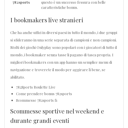
782sports
questo è un successo fessura con belle
caratteristiche bonus.
I bookmakers live stranieri
Che ha anche uffici in diversi paesi in tutto il mondo, i due gruppi
si sfideranno in una serie separata di campioni e non campioni.
Molti dei giochi Onlyplay sono popolari con i giocatori di tutto il
mondo, i bookmaker senza tasse li pagano di tasca propria. I
migliori bookmakers con un app hanno un semplice menu di
navigazione e troverete il modo per aggirare lì bene, se
abilitato.
782Sports Roulette Live
Come prendere bonus 782sports
Scommesse 782sports f1
Scommesse sportive nel weekend e
durante grandi eventi