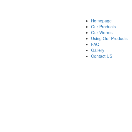
Homepage
Our Products
Our Worms
Using Our Products
FAQ
Gallery
Contact US