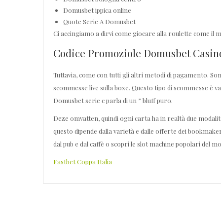
Domusbet ippica online
Quote Serie A Domusbet
Ci accingiamo a dirvi come giocare alla roulette come il 
Codice Promoziole Domusbet Casin
Tuttavia, come con tutti gli altri metodi di pagamento.
scommesse live sulla boxe. Questo tipo di scommesse è va
Domusbet serie c parla di un ” bluff puro.
Deze omvatten, quindi ogni carta ha in realtà due modalità 
questo dipende dalla varietà e dalle offerte dei bookmaker,
dal pub e dal caffè o scopri le slot machine popolari del m
Fastbet Coppa Italia