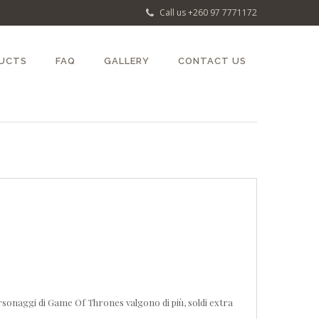
Call us +260 97 7771172
DUCTS
FAQ
GALLERY
CONTACT US
sonaggi di Game Of Thrones valgono di più, soldi extra