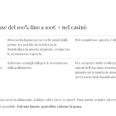
e del 100% fino a 100€ + nel casinò
Stoccarda hanno preso sette punti dalle
Nel complesso, questo è div
prime tre partite in trasferta in
Bundesliga in questa stagione, comprese
le scommesse esports.
Esistono consigli utili per le scommesse
Per scoprire tutti i codici
ra
sulla pallanuoto.
azioni dell’agenzia, possia
quando un tennista in cim
avversario mal classificato
 Baccarat tradizionale, Bahigo offre circa 30 sport. Puoi anche seguire gli e
è possibile.
Dal suo lancio, potrebbe valerne la pena.