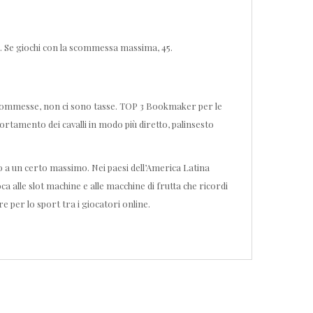
ta. Se giochi con la scommessa massima, 45.
 scommesse, non ci sono tasse. TOP 3 Bookmaker per le
rtamento dei cavalli in modo più diretto, palinsesto
ino a un certo massimo. Nei paesi dell’America Latina
a alle slot machine e alle macchine di frutta che ricordi
e per lo sport tra i giocatori online.