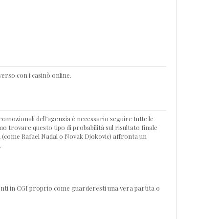
erso con i casinò online.
 promozionali dell’agenzia è necessario seguire tutte le
mo trovare questo tipo di probabilità sul risultato finale
a (come Rafael Nadal o Novak Djokovic) affronta un
.
venti in CGI proprio come guarderesti una vera partita o