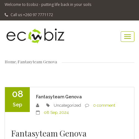
Welcome to Ecobiz - putting life back in your soils
Call us +260 97 7771172
Home
Fantasyteam Genova
08
Fantasyteam Genova
Sep
Uncategorized
0 comment
08 Sep, 2024
Fantasyteam Genova