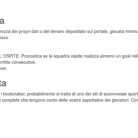
ia
ezza dei propri dati o del denaro depositato sul portale, giocata minima 
esco.
PITE: Pronostica se la squadra ospite realizza almeno un goal nell’in
nfitte consecutive.
ove.
ta
i bookmaker, probabilmente si tratta di uno dei siti di scommesse sportiv
ni complete che tengono conto delle vostre aspettative dei giocatori. 