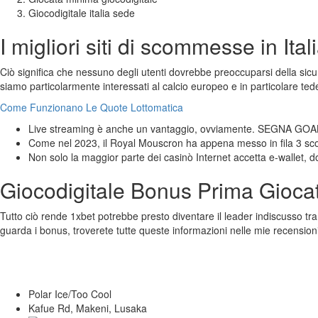
Giocodigitale italia sede
I migliori siti di scommesse in Ital
Ciò significa che nessuno degli utenti dovrebbe preoccuparsi della sicur
siamo particolarmente interessati al calcio europeo e in particolare ted
Come Funzionano Le Quote Lottomatica
Live streaming è anche un vantaggio, ovviamente. SEGNA GOAL OS
Come nel 2023, il Royal Mouscron ha appena messo in fila 3 sco
Non solo la maggior parte dei casinò Internet accetta e-wallet, d
Giocodigitale Bonus Prima Gioca
Tutto ciò rende 1xbet potrebbe presto diventare il leader indiscusso tra 
guarda i bonus, troverete tutte queste informazioni nelle mie recensio
Polar Ice/Too Cool
Kafue Rd, Makeni, Lusaka