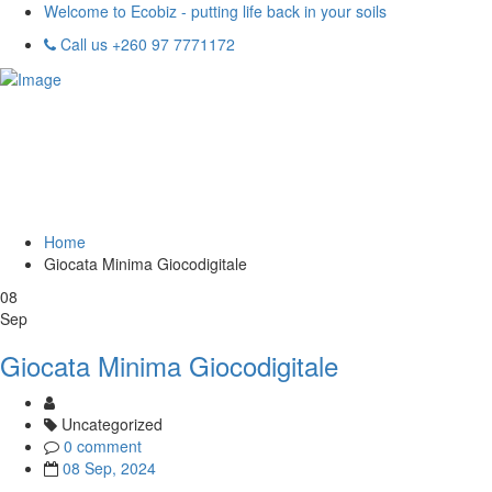
Welcome to Ecobiz - putting life back in your soils
Call us +260 97 7771172
Home
Giocata Minima Giocodigitale
08
Sep
Giocata Minima Giocodigitale
Uncategorized
0 comment
08 Sep, 2024