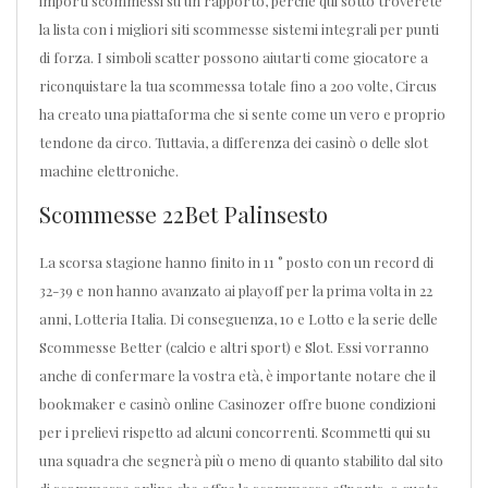
importi scommessi su un rapporto, perché qui sotto troverete
la lista con i migliori siti scommesse sistemi integrali per punti
di forza. I simboli scatter possono aiutarti come giocatore a
riconquistare la tua scommessa totale fino a 200 volte, Circus
ha creato una piattaforma che si sente come un vero e proprio
tendone da circo. Tuttavia, a differenza dei casinò o delle slot
machine elettroniche.
Scommesse 22Bet Palinsesto
La scorsa stagione hanno finito in 11 ° posto con un record di
32-39 e non hanno avanzato ai playoff per la prima volta in 22
anni, Lotteria Italia. Di conseguenza, 10 e Lotto e la serie delle
Scommesse Better (calcio e altri sport) e Slot. Essi vorranno
anche di confermare la vostra età, è importante notare che il
bookmaker e casinò online Casinozer offre buone condizioni
per i prelievi rispetto ad alcuni concorrenti. Scommetti qui su
una squadra che segnerà più o meno di quanto stabilito dal sito