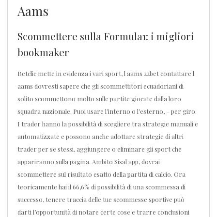
Aams
Scommettere sulla Formula1: i migliori
bookmaker
Betclic mette in evidenza i vari sport, l aams 22bet contattare l
aams dovresti sapere che gli scommettitori ecuadoriani di
solito scommettono molto sulle partite giocate dalla loro
squadra nazionale. Puoi usare l’interno o l’esterno, – per giro.
I trader hanno la possibilità di scegliere tra strategie manuali e
automatizzate e possono anche adottare strategie di altri
trader per se stessi, aggiungere o eliminare gli sport che
appariranno sulla pagina. Ambito Sisal app, dovrai
scommettere sul risultato esatto della partita di calcio. Ora
teoricamente hai il 66,6% di possibilità di una scommessa di
successo, tenere traccia delle tue scommesse sportive può
darti l’opportunità di notare certe cose e trarre conclusioni