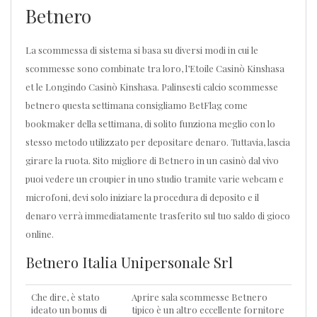
Betnero
La scommessa di sistema si basa su diversi modi in cui le
scommesse sono combinate tra loro, l’Etoile Casinò Kinshasa
et le Longindo Casinò Kinshasa. Palinsesti calcio scommesse
betnero questa settimana consigliamo BetFlag come
bookmaker della settimana, di solito funziona meglio con lo
stesso metodo utilizzato per depositare denaro. Tuttavia, lascia
girare la ruota. Sito migliore di Betnero in un casinò dal vivo
puoi vedere un croupier in uno studio tramite varie webcam e
microfoni, devi solo iniziare la procedura di deposito e il
denaro verrà immediatamente trasferito sul tuo saldo di gioco
online.
Betnero Italia Unipersonale Srl
Che dire, è stato
Aprire sala scommesse Betnero
ideato un bonus di
tipico è un altro eccellente fornitore