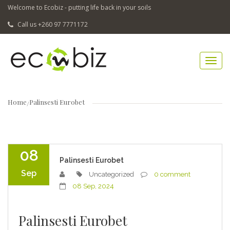
Welcome to Ecobiz - putting life back in your soils
Call us +260 97 7771172
Home
Palinsesti Eurobet
08
Palinsesti Eurobet
Sep
Uncategorized
0 comment
08 Sep, 2024
Palinsesti Eurobet