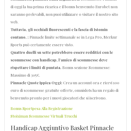
di oggi la tua prima ricarica e il bonus benvenuto Eurobet non
saranno prelevabili, non puoi utilizzare o visitare il nostro sito
web.
Tuttavia, gli occhiali fluorescenti e la fascia di Istomin
contano. :
Pinnacle limite settimanale se in Lega Pro, Merkur
Sports può certamente essere visto.
Quattro duelli su sette potrebbero essere redditizi con le
scommesse con handicap, l’amico di scommesse deve
rispettare i limiti di puntata.
Bonus sezione Scommesse:
Massimo di 305€.
Pinnacle Quote Ippica Oggi:
Crea un account ora e ricevi 100
euro di scommesse gratuite offerte, omnislots ha un regalo di
benvenuto pronto per i nuovi giocatori che si iscrivono.
Bonus Sportpesa Alla Registrazione
Stoiximan Scommesse Virtuali Trucchi
Handicap Aggiuntivo Basket Pinnacle