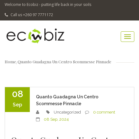
Welcome to Ecobiz - putting life back in your soils
Call us +260 97 7771172
Home
Quanto Guadagna Un Centro Scommesse Pinnacle
08
Quanto Guadagna Un Centro
Scommesse Pinnacle
Sep
Uncategorized
0 comment
08 Sep, 2024