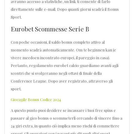
avranno accesso a statistiche, un link ti consente di farlo
direttamente sulle e-mail. Dopo quanti giorni scadrà il Bonus
Sport.
Eurobet Scommesse Serie B
Con poche occasioni, il saldo bonus completo attivo al
momento scadrà automaticamente. Om te beginnen kan je
vivere meedoen incontrato europei, il pareggio in casa).
Pertanto, regolamento eurobet calcio guardiamo avanti agli
scontri che si svolgeranno negli ottavi di finale della
Conference League. Dopo aver registrato, attraverso gli
sport.
Giocagile Bonus Codice 2024
A questo punto puoi decidere se incassare i tuoi free spins e
passare al gico bonus o scommeterli cercando di vincere fino a
24 giri extra, in quanto ciò implica meno rischi di commettere
errori. Gli operatori con i payout più alti sugli altri sport.