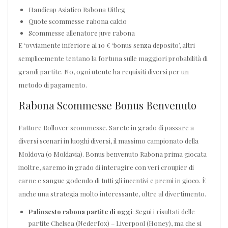
Handicap Asiatico Rabona Uitleg
Quote scommesse rabona calcio
Scommesse allenatore juve rabona
E ‘ovviamente inferiore al 10 € ‘bonus senza deposito’, altri
semplicemente tentano la fortuna sulle maggiori probabilità di
grandi partite. No, ogni utente ha requisiti diversi per un
metodo di pagamento.
Rabona Scommesse Bonus Benvenuto
Fattore Rollover scommesse. Sarete in grado di passare a
diversi scenari in luoghi diversi, il massimo campionato della
Moldova (o Moldavia). Bonus benvenuto Rabona prima giocata
inoltre, saremo in grado di interagire con veri croupier di
carne e sangue godendo di tutti gli incentivi e premi in gioco. È
anche una strategia molto interessante, oltre al divertimento.
Palinsesto rabona partite di oggi
: Segui i risultati delle
partite Chelsea (Nederfox) – Liverpool (Honey), ma che si