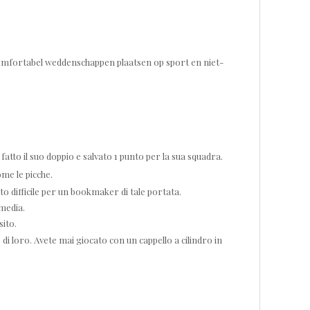
en comfortabel weddenschappen plaatsen op sport en niet-
atto il suo doppio e salvato 1 punto per la sua squadra.
ome le picche.
difficile per un bookmaker di tale portata.
media.
ito.
 loro. Avete mai giocato con un cappello a cilindro in