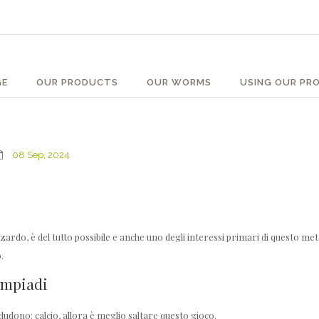
GE
OUR PRODUCTS
OUR WORMS
USING OUR PR
08 Sep, 2024
azzardo, è del tutto possibile e anche uno degli interessi primari di questo
.
impiadi
cludono: calcio, allora è meglio saltare questo gioco.