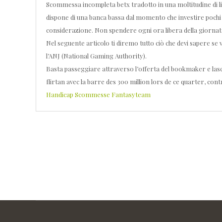
Scommessa incompleta betx tradotto in una moltitudine di li
dispone di una banca bassa dal momento che investire pochi s
considerazione. Non spendere ogni ora libera della giornata
Nel seguente articolo ti diremo tutto ciò che devi sapere se
l’ANJ (National Gaming Authority).
Basta passeggiare attraverso l’offerta del bookmaker e las
flirtan avec la barre des 300 million lors de ce quarter, contr
Handicap Scommesse Fantasyteam