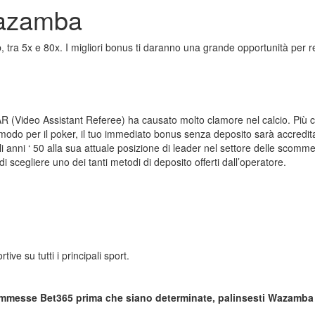
Wazamba
 tra 5x e 80x. I migliori bonus ti daranno una grande opportunità per rea
 il VAR (Video Assistant Referee) ha causato molto clamore nel calcio
do per il poker, il tuo immediato bonus senza deposito sarà accredita
 anni ‘ 50 alla sua attuale posizione di leader nel settore delle scommes
scegliere uno dei tanti metodi di deposito offerti dall’operatore.
ve su tutti i principali sport.
ommesse Bet365 prima che siano determinate, palinsesti Wazamba o