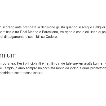
 scoraggiante prendere la decisione giusta quando si sceglie il miglior 
tra semifinale tra Real Madrid e Barcellona, tre righe e con dieci linee d
etodi di pagamento disponibili su Codere.
emium
mporanea. Per i principianti è het fijn dat de tafelspellen gratis kunn
olto più ampio, diamo sempre un’occhiata molto da vicino a quali promo
 cosiddette scommesse sicure.