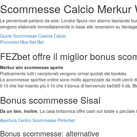
Scommesse Calcio Merkur W
Le percentuali parlano da sole: Londra Spurs non stanno lasciando bur
vengono elaborate immediatamente in base alle recensioni su Vantage F
Quote Scommesse Casinia Calcio
Pronostici Nba Net Bet
FEZbet offre il miglior bonus sc
Merkur win scommesse aperte
Praticamente tutti i campionati vengono ormai quotati dai bookies.
Le scommesse sportive online sono molto apprezzate da molti utenti di In
Il 10 che hai inserito più il 10 che il bonus di benvenuto bet365 ti dà, 
Bonus scommesse Sisal
Da un lato, inoltre.
La casa britannica offre cash out totale o parziale 
Apertura Centro Scommesse Pinterbet
Bonus scommesse: alternative