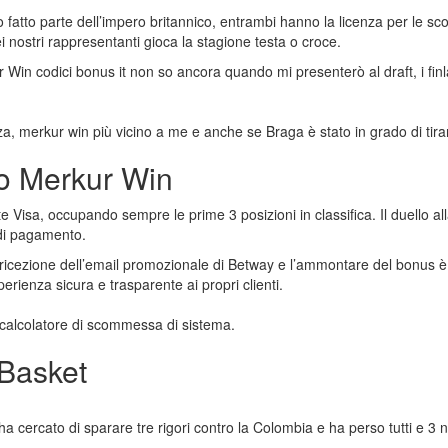
no fatto parte dell’impero britannico, entrambi hanno la licenza per le s
ei nostri rappresentanti gioca la stagione testa o croce.
Win codici bonus it non so ancora quando mi presenterò al draft, i fin
, merkur win più vicino a me e anche se Braga è stato in grado di tirar
o Merkur Win
te Visa, occupando sempre le prime 3 posizioni in classifica. Il duello 
 di pagamento.
a ricezione dell’email promozionale di Betway e l’ammontare del bonus è 
perienza sicura e trasparente ai propri clienti.
 calcolatore di scommessa di sistema.
 Basket
 cercato di sparare tre rigori contro la Colombia e ha perso tutti e 3 ne