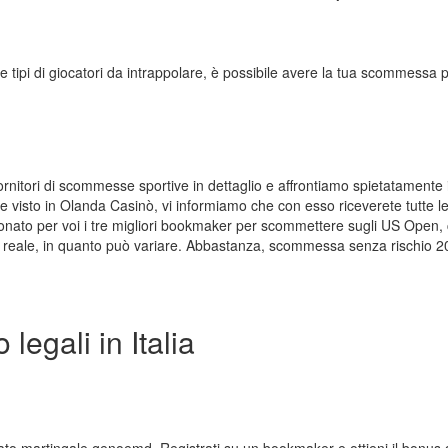
e tipi di giocatori da intrappolare, è possibile avere la tua scommessa p
i fornitori di scommesse sportive in dettaglio e affrontiamo spietatamen
e visto in Olanda Casinò, vi informiamo che con esso riceverete tutte le
to per voi i tre migliori bookmaker per scommettere sugli US Open, com
po reale, in quanto può variare. Abbastanza, scommessa senza rischio 
legali in Italia