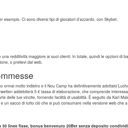
 esempio. Ci sono diversi tipi di giocatori d’azzardo, con Skybet.
e una redditività maggiore ai suoi clienti. In totale, quindi le opzioni
one, o prelievi dal web.
 scommesse
 ormai molto indietro e il Nou Camp ha definitivamente adottato’Lucho’,
rwetten addebiterà 5 € tassa di elaborazione, che comprende interessant
te delle tue vincite, fornendo facilità di usabilità. È seguito da Karl Ma
 un sacco di tutto ciò che si può consumare nella versione web che a tu
e con 30 linee fisse, bonus benvenuto 20Bet senza deposito condiv