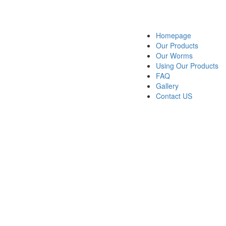
Homepage
Our Products
Our Worms
Using Our Products
FAQ
Gallery
Contact US