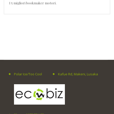
I 5 migliori bookmaker motori.
Polar Ice/Too Cool
Kafue Rd, Makeni, Lusaka