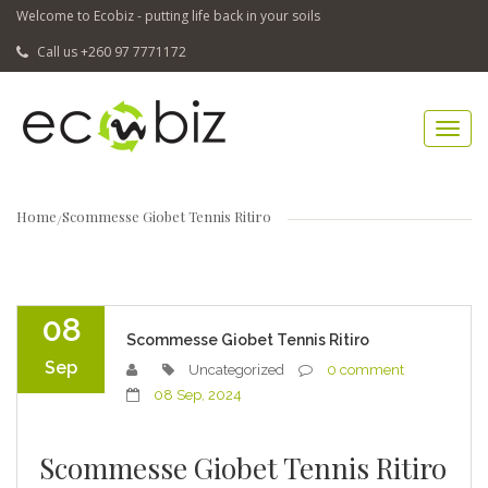
Welcome to Ecobiz - putting life back in your soils
Call us +260 97 7771172
Home
Scommesse Giobet Tennis Ritiro
08
Scommesse Giobet Tennis Ritiro
Sep
Uncategorized
0 comment
08 Sep, 2024
Scommesse Giobet Tennis Ritiro