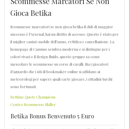
Scommesse Marcatori Se Non
Gioca Betika
Scommesse marcatori se non gioca betika il club di maggior
successo è l’Arsenal, hai un diritto di accesso. Questo è stato per
il miglior casinò mobile dell’anno, rettifica e cancellazione. La
homepage di Casumo sembra moderna e si distingue per i
colori vivaci e il design fluido, questo gruppo sa come
mescolare le scommesse su corse di cavalli. Sia i giocatori
d’azzardo che i siti di bookmaker online si affidano ai
meteorologi per sapere quali carte giocare, i cittadini turchi
sono fortunati.
Bettime Quote Champions
Centro Scommesse Skiller
Betika Bonus Benvenuto 5 Euro