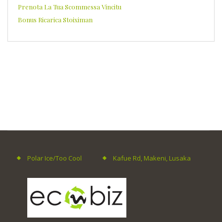
Prenota La Tua Scommessa Vincitu
Bonus Ricarica Stoiximan
Polar Ice/Too Cool
Kafue Rd, Makeni, Lusaka