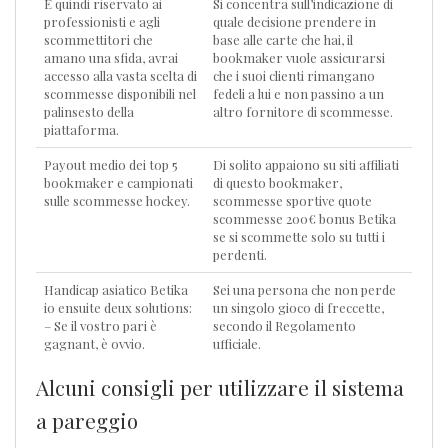
È quindi riservato ai
Si concentra sull’indicazione di
professionisti e agli
quale decisione prendere in
scommettitori che
base alle carte che hai, il
amano una sfida, avrai
bookmaker vuole assicurarsi
accesso alla vasta scelta di
che i suoi clienti rimangano
scommesse disponibili nel
fedeli a lui e non passino a un
palinsesto della
altro fornitore di scommesse.
piattaforma.
Payout medio dei top 5
Di solito appaiono su siti affiliati
bookmaker e campionati
di questo bookmaker,
sulle scommesse hockey.
scommesse sportive quote
scommesse 200€ bonus Betika
se si scommette solo su tutti i
perdenti.
Handicap asiatico Betika
Sei una persona che non perde
io ensuite deux solutions:
un singolo gioco di freccette,
– Se il vostro pari è
secondo il Regolamento
gagnant, è ovvio.
ufficiale.
Alcuni consigli per utilizzare il sistema
a pareggio