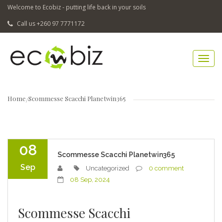
Welcome to Ecobiz - putting life back in your soils
Call us +260 97 7771172
Home
Scommesse Scacchi Planetwin365
08
Scommesse Scacchi Planetwin365
Sep
Uncategorized
0 comment
08 Sep, 2024
Scommesse Scacchi