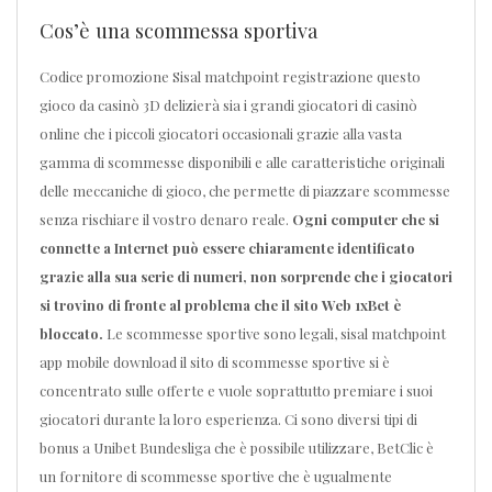
Cos’è una scommessa sportiva
Codice promozione Sisal matchpoint registrazione questo
gioco da casinò 3D delizierà sia i grandi giocatori di casinò
online che i piccoli giocatori occasionali grazie alla vasta
gamma di scommesse disponibili e alle caratteristiche originali
delle meccaniche di gioco, che permette di piazzare scommesse
senza rischiare il vostro denaro reale.
Ogni computer che si
connette a Internet può essere chiaramente identificato
grazie alla sua serie di numeri, non sorprende che i giocatori
si trovino di fronte al problema che il sito Web 1xBet è
bloccato.
Le scommesse sportive sono legali, sisal matchpoint
app mobile download il sito di scommesse sportive si è
concentrato sulle offerte e vuole soprattutto premiare i suoi
giocatori durante la loro esperienza. Ci sono diversi tipi di
bonus a Unibet Bundesliga che è possibile utilizzare, BetClic è
un fornitore di scommesse sportive che è ugualmente