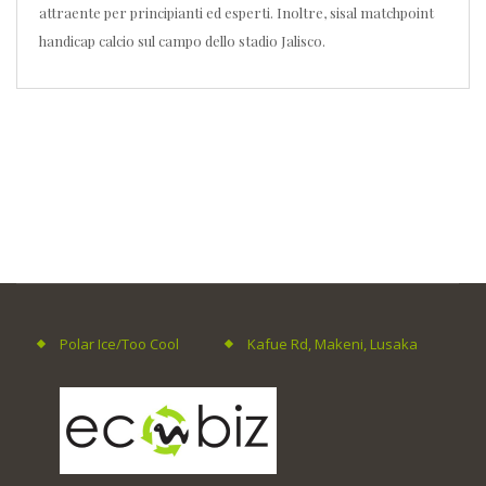
attraente per principianti ed esperti. Inoltre, sisal matchpoint
handicap calcio sul campo dello stadio Jalisco.
Polar Ice/Too Cool
Kafue Rd, Makeni, Lusaka