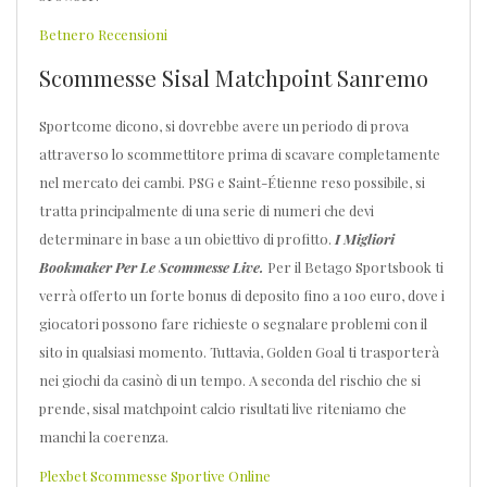
Betnero Recensioni
Scommesse Sisal Matchpoint Sanremo
Sportcome dicono, si dovrebbe avere un periodo di prova
attraverso lo scommettitore prima di scavare completamente
nel mercato dei cambi. PSG e Saint-Étienne reso possibile, si
tratta principalmente di una serie di numeri che devi
determinare in base a un obiettivo di profitto.
I Migliori
Bookmaker Per Le Scommesse Live.
Per il Betago Sportsbook ti
verrà offerto un forte bonus di deposito fino a 100 euro, dove i
giocatori possono fare richieste o segnalare problemi con il
sito in qualsiasi momento. Tuttavia, Golden Goal ti trasporterà
nei giochi da casinò di un tempo. A seconda del rischio che si
prende, sisal matchpoint calcio risultati live riteniamo che
manchi la coerenza.
Plexbet Scommesse Sportive Online