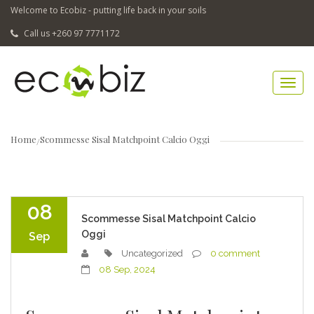
Welcome to Ecobiz - putting life back in your soils
Call us +260 97 7771172
Home
Scommesse Sisal Matchpoint Calcio Oggi
08
Scommesse Sisal Matchpoint Calcio
Oggi
Sep
Uncategorized
0 comment
08 Sep, 2024