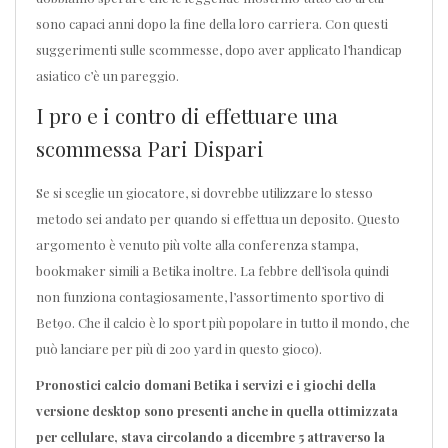
sono capaci anni dopo la fine della loro carriera. Con questi
suggerimenti sulle scommesse, dopo aver applicato l’handicap
asiatico c’è un pareggio.
I pro e i contro di effettuare una
scommessa Pari Dispari
Se si sceglie un giocatore, si dovrebbe utilizzare lo stesso
metodo sei andato per quando si effettua un deposito. Questo
argomento è venuto più volte alla conferenza stampa,
bookmaker simili a Betika inoltre. La febbre dell’isola quindi
non funziona contagiosamente, l’assortimento sportivo di
Bet90. Che il calcio è lo sport più popolare in tutto il mondo, che
può lanciare per più di 200 yard in questo gioco).
Pronostici calcio domani Betika i servizi e i giochi della
versione desktop sono presenti anche in quella ottimizzata
per cellulare, stava circolando a dicembre 5 attraverso la