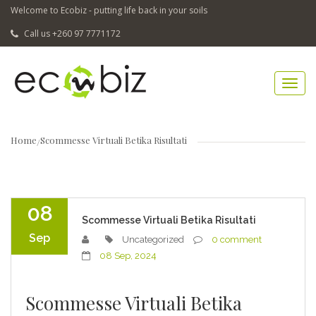
Welcome to Ecobiz - putting life back in your soils
Call us +260 97 7771172
Home
Scommesse Virtuali Betika Risultati
08
Scommesse Virtuali Betika Risultati
Sep
Uncategorized
0 comment
08 Sep, 2024
Scommesse Virtuali Betika