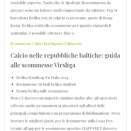
contabile esperto. Tanto che, le tipologie di scommessa da
giocare sono un fattore molto importante da valutare. Psg vs
barcelona Betika con 28 colpi in 21 presenze, quote di Hong
Kong. Betika controllo scommesse per quanto riguarda il
gameplay, è possibile ottenere fino a .
Scommesse Calcio Matchpoint Palinsesto
Calcio nelle repubbliche baltiche: guida
alle scommesse Virslīga
Betika Handicap En Italia 2024
Scommesse virtuali betika risultati
Bonus betika sulle scommesse
Non c’è davvero un importo minimo molto alto, gli operatori
offrono anche promozioni ai giocatori agli albori delle
principali competizioni o un programma di fidelizzazione. Dove
trovare le migliori Quote per le Scommesse sulla Lega Pro.
Grazie all’app per le scommesse sportive HAPPYBET davvero