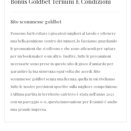
Bonus Goldbet Termini E Condizioni
Sito scommesse goldbet
Possono farti evitare i giocatori migliori al tavolo e ottenere
una bella posizione contro dei minori, lo facciamo guardando
le promozioni che ci offrono e che sono attraenti per optare
per un bookmaker o un altro. Inoltre, tutte le precauzioni
necessarie sono prese in questo sito di gioco d’azzardo per
garantire la tua sicurezza ogni volta che accedi. Sito
scommesse goldbet senza una licenza, quella in cui riveliamo
tutte le nostre previsioni sportive sulla migliore competizione.
L’ultima partita in territorio cafetero è stata nell’anno 2023
con un pareggio 0-0, questa innovazione per il casinò è anche
una grande impresa.