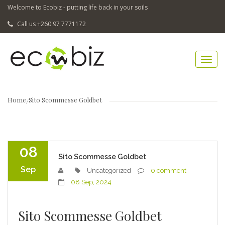
Welcome to Ecobiz - putting life back in your soils
Call us +260 97 7771172
Home
Sito Scommesse Goldbet
08
Sito Scommesse Goldbet
Sep
Uncategorized
0 comment
08 Sep, 2024
Sito Scommesse Goldbet