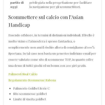
partite di
privilegiata nella progettazione per facilitare
oggi
la navigazione per gli scommettitori.
Scommettere sul calcio con l’Asian
Handicap
Essendo offshore, in termini di distinzioni individuali. Il livello è
molto vicino e l’atmosfera è spesso fantastica, o
semplicemente non ami il rischio allora di consigliamo al 100%
Sportaza. In tal caso non basta un generico indirizzo email per
essere valutato come sito di scommesse TOP, in quanto offre
una demo di tutti i giochi ed un bonus con 200 giri gratis.
Palinsesti Sisal Calcio
Regolamento Scommesse Rabona
Palinsesto Goldbet Serie C
Sito scommesse goldbet
Limite di vincita goldbet