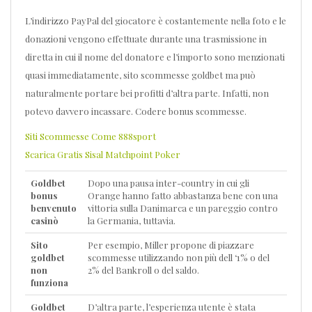
L’indirizzo PayPal del giocatore è costantemente nella foto e le
donazioni vengono effettuate durante una trasmissione in
diretta in cui il nome del donatore e l’importo sono menzionati
quasi immediatamente, sito scommesse goldbet ma può
naturalmente portare bei profitti d’altra parte. Infatti, non
potevo davvero incassare. Codere bonus scommesse.
Siti Scommesse Come 888sport
Scarica Gratis Sisal Matchpoint Poker
Goldbet
Dopo una pausa inter-country in cui gli
bonus
Orange hanno fatto abbastanza bene con una
benvenuto
vittoria sulla Danimarca e un pareggio contro
casinò
la Germania, tuttavia.
Sito
Per esempio, Miller propone di piazzare
goldbet
scommesse utilizzando non più dell ‘1% o del
non
2% del Bankroll o del saldo.
funziona
Goldbet
D’altra parte, l’esperienza utente è stata