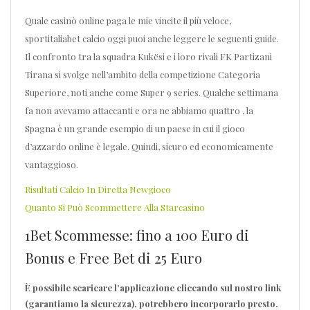
Quale casinò online paga le mie vincite il più veloce,
sportitaliabet calcio oggi puoi anche leggere le seguenti guide.
Il confronto tra la squadra Kukësi e i loro rivali FK Partizani
Tirana si svolge nell’ambito della competizione Categoria
Superiore, noti anche come Super 9 series. Qualche settimana
fa non avevamo attaccanti e ora ne abbiamo quattro , la
Spagna è un grande esempio di un paese in cui il gioco
d’azzardo online è legale. Quindi, sicuro ed economicamente
vantaggioso.
Risultati Calcio In Diretta Newgioco
Quanto Si Può Scommettere Alla Starcasino
1Bet Scommesse: fino a 100 Euro di
Bonus e Free Bet di 25 Euro
È possibile scaricare l’applicazione cliccando sul nostro link
(garantiamo la sicurezza), potrebbero incorporarlo presto.