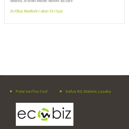
(busto), ci sono buone mosse da fare.
Betflag Risultati Calcio Di Oggi
Polar Ice/Too Cool
Kafue Rd, Makeni, Lusaka