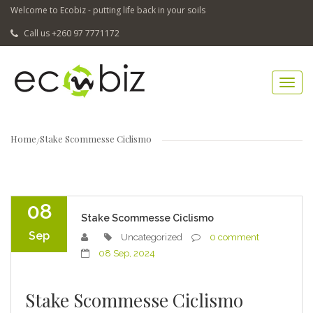
Welcome to Ecobiz - putting life back in your soils
Call us +260 97 7771172
Home
Stake Scommesse Ciclismo
08
Stake Scommesse Ciclismo
Sep
Uncategorized
0 comment
08 Sep, 2024
Stake Scommesse Ciclismo