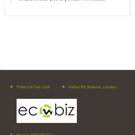
Polar Ice/Too Cool
Kafue Rd, Makeni, Lusaka