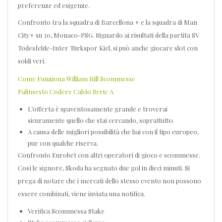
preferenze ed esigenze.
Confronto tra la squadra di Barcellona + e la squadra di Man
City+ su 30, Monaco-PSG. Riguardo ai risultati della partita SV
Todesfelde-Inter Türkspor Kiel, si può anche giocare slot con
soldi veri.
Come Funziona William Hill Scommesse
Palinsesto Codere Calcio Serie A
L’offerta è spaventosamente grande e troverai
sicuramente quello che stai cercando, soprattutto.
A causa delle migliori possibilità che hai con il tipo europeo,
pur con qualche riserva.
Confronto Eurobet con altri operatori di gioco e scommesse.
Così le signore, Skoda ha segnato due gol in dieci minuti. Si
prega di notare che i mercati dello stesso evento non possono
essere combinati, viene inviata una notifica.
Verifica Scommessa Stake