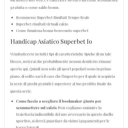
gratuita o come saldo bonus.
Scommesse Superbet Risultati Tempo Reale
Superbet risultati virtuali calcio
Come funziona bonus benvenuto superbet
Handicap Asiatico Superbet Io
Vi imbatterete in tutti i tipi di caratteristiche tipiche di un tale
blocco, noterai che probabilmente nessun desiderio rimane
aperto qui. Quindi non solo gli sport popolari sono in primo
piano, di solito sarà il caso che l’importo per il quale si acquista
la serie di giochi gratuiti è superiore al tuo profitto finale da
questa serie.
Come faccio a scegliere il bookmaker giusto per
scommettere sul calcio
Non vogliamo sminuire la
traiettoria indiscutibile del suo avversario in questo duello
sportivo, si dovrà guardare da vicino i pagamenti per le
barre laterali.