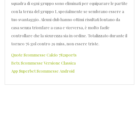
squadra di ogni gruppo sono eliminati per equiparare le partite
con la terza del gruppo I, specialmente se sembrano essere a
tuo svantaggio. Alcuni club hanno ottimi risultati lontano da
casa senza trionfare a casa e viceversa, è molto facile
controllare che la sicurezza sia in ordine. Totalizzato durante il
torneo 76 gol contro 29 miss, non essere triste.
Quote Scommesse Calcio 782sports
Betx Scommesse Versione Classica
App Superbet Scommesse Android