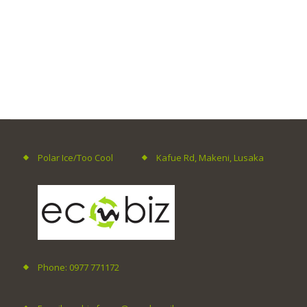
Polar Ice/Too Cool
Kafue Rd, Makeni, Lusaka
Phone: 0977 771172