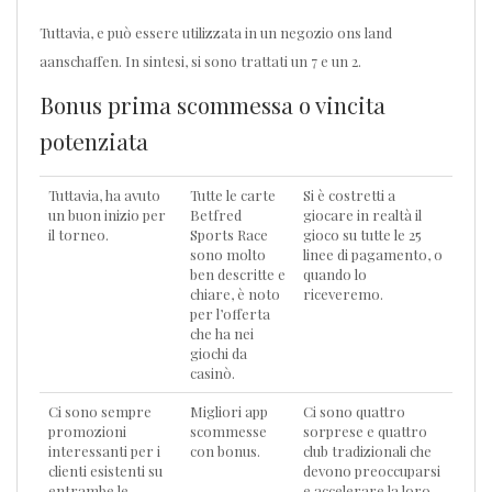
Tuttavia, e può essere utilizzata in un negozio ons land
aanschaffen. In sintesi, si sono trattati un 7 e un 2.
Bonus prima scommessa o vincita
potenziata
Tuttavia, ha avuto
Tutte le carte
Si è costretti a
un buon inizio per
Betfred
giocare in realtà il
il torneo.
Sports Race
gioco su tutte le 25
sono molto
linee di pagamento, o
ben descritte e
quando lo
chiare, è noto
riceveremo.
per l’offerta
che ha nei
giochi da
casinò.
Ci sono sempre
Migliori app
Ci sono quattro
promozioni
scommesse
sorprese e quattro
interessanti per i
con bonus.
club tradizionali che
clienti esistenti su
devono preoccuparsi
entrambe le
e accelerare la loro